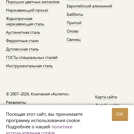
Порошки цветных металлов
Европейский алюминий
Нержавеющий прокат
Баббиты
Жаропрочная
Припой
нержавеющая сталь
Олово
Аустенитная сталь
Свинец
Ферритные стали
Дуплексная сталь
ГОСТы специальных сталей
Инструментальная сталь
© 2007–2026. Компания «Auremo».
Карта сайта
Реквизиты
Дизайн сайта —
AGB
Fresh
Посещая этот сайт, вы принимаете
OK
Уведомление об отзыве
программу использования cookie.
Подробнее о нашей
политике
Защита данных
использования cookie
.