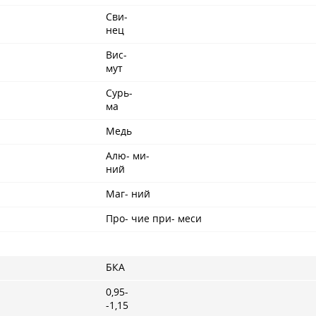
Сви-
нец
Вис-
мут
Сурь-
ма
Медь
Алю- ми-
ний
Маг- ний
Про- чие при- меси
БКА
0,95-
-1,15