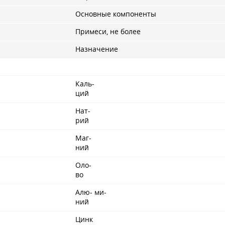
Основные компоненты
Примеси, не более
Назначение
Каль-
ций
Нат-
рий
Маг-
ний
Оло-
во
Алю- ми-
ний
Цинк