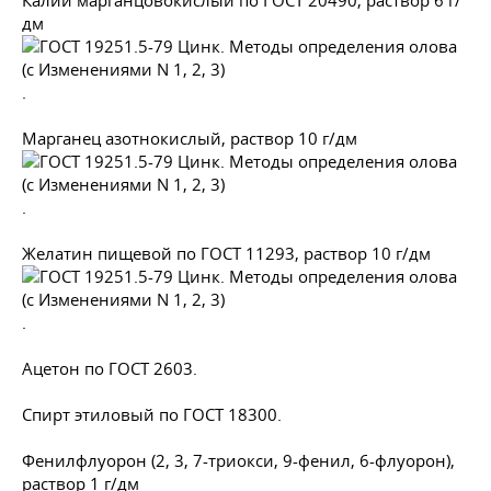
Калий марганцовокислый по
ГОСТ 20490
, раствор 6 г/
дм
.
Марганец азотнокислый, раствор 10 г/дм
.
Желатин пищевой по
ГОСТ 11293
, раствор 10 г/дм
.
Ацетон по
ГОСТ 2603
.
Спирт этиловый по
ГОСТ 18300
.
Фенилфлуорон (2, 3, 7-триокси, 9-фенил, 6-флуорон),
раствор 1 г/дм