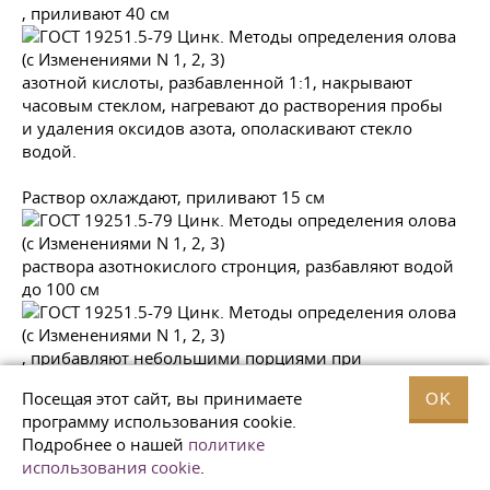
, приливают 40 см
азотной кислоты, разбавленной 1:1, накрывают
часовым стеклом, нагревают до растворения пробы
и удаления оксидов азота, ополаскивают стекло
водой.
Раствор охлаждают, приливают 15 см
раствора азотнокислого стронция, разбавляют водой
до 100 см
, прибавляют небольшими порциями при
перемешивании 10 см
Посещая этот сайт, вы принимаете
OK
программу использования cookie.
Подробнее о нашей
политике
серной кислоты, разбавленной 1:1, и оставляют
использования cookie
.
в холодильнике с проточной холодной водой на 30