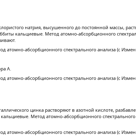
 хлористого натрия, высушенного до постоянной массы, раст
шивают.
ра А.
еталлического цинка растворяют в азотной кислоте, разбавл