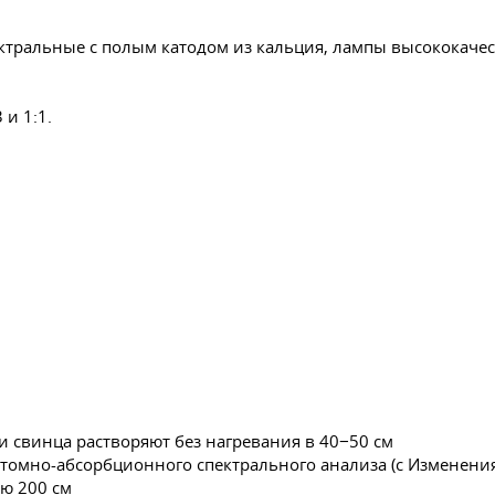
ктральные с полым катодом из кальция, лампы высококач
 и 1:1.
си свинца растворяют без нагревания в 40−50 см
ю 200 см