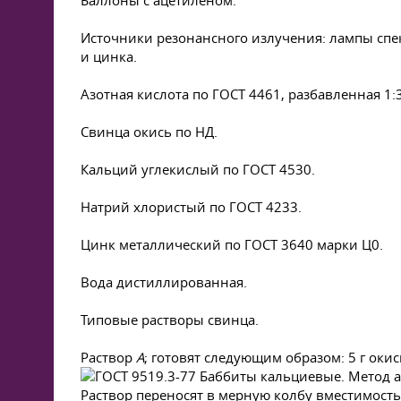
Баллоны с ацетиленом.
Источники резонансного излучения: лампы спе
и цинка.
Азотная кислота по
ГОСТ 4461
, разбавленная 1:3
Свинца окись по НД.
Кальций углекислый по
ГОСТ 4530
.
Натрий хлористый по
ГОСТ 4233
.
Цинк металлический по
ГОСТ 3640
марки Ц0.
Вода дистиллированная.
Типовые растворы свинца.
Раствор
А
; готовят следующим образом: 5 г оки
Раствор переносят в мерную колбу вместимость