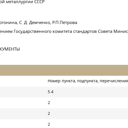
ой металлургии СССР
Погонина
,
С. Д. Демченко
, Р.П.Петрова
ением Государственного комитета стандартов Совета Мини
ОКУМЕНТЫ
Номер пункта, подпункта, перечислени
5.4
2
2
2