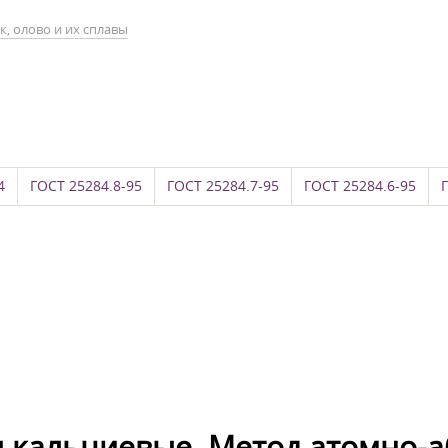
к, олово и их сплавы
4
ГОСТ 25284.8-95
ГОСТ 25284.7-95
ГОСТ 25284.6-95
ы кальциевые. Метод атомно-