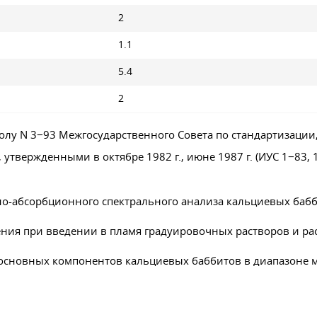
2
1.1
5.4
2
колу N 3−93 Межгосударственного Совета по стандартизации
, утвержденными в октябре 1982 г., июне 1987 г. (ИУС 1−83, 
но-абсорбционного спектрального анализа кальциевых бабб
ния при введении в пламя градуировочных растворов и ра
основных компонентов кальциевых баббитов в диапазоне м