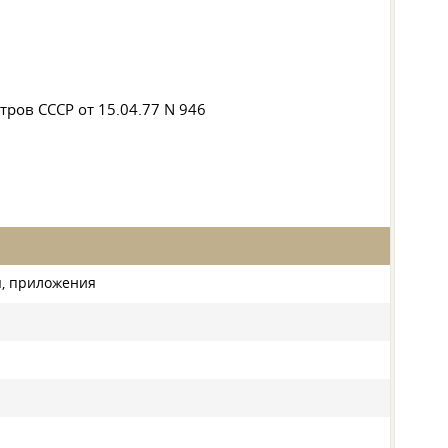
стров СССР
от 15.04.77
N 946
я, приложения