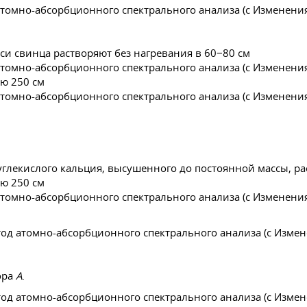
иси свинца растворяют без нагревания в 60−80 см
ю 250 см
 углекислого кальция, высушенного до постоянной массы, ра
ю 250 см
ора
А
.