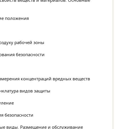
 свойств веществ и материалов. Основные
щие положения
воздуху рабочей зоны
бования безопасности
 измерения концентраций вредных веществ
енклатура видов защиты
нуление
ия безопасности
вные виды. Размещение и обслуживание