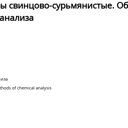
вы свинцово-сурьмянистые. О
 анализа
лиза
thods of chemical analysis