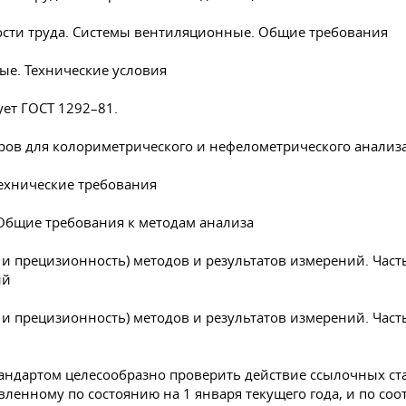
ности труда. Системы вентиляционные. Общие требования
ые. Технические условия
ует
ГОСТ 1292–81
.
ров для колориметрического и нефелометрического анализ
ехнические требования
Общие требования к методам анализа
и прецизионность) методов и результатов измерений. Част
ий
и прецизионность) методов и результатов измерений. Част
ндартом целесообразно проверить действие ссылочных ста
авленному по состоянию на 1 января текущего года, и по 