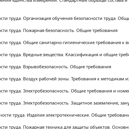
чения единства измерений. Стандартные образцы состава и
ости труда. Организация обучения безопасности труда. Об
ости труда. Пожарная безопасность. Общие требования
ости труда. Общие санитарно-гигиенические требования к 
ости труда. Вредные вещества. Классификация и общие тре
ости труда. Взрывобезопасность. Общие требования
ости труда. Воздух рабочей зоны. Требования к методикам
ости труда. Электробезопасность. Общие требования и ном
ости труда. Электробезопасность. Защитное заземление, за
ности труда. Изделия электротехнические. Общие требован
ности труда. Пожарная техника для защиты объектов. Осно