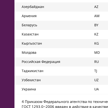
Азербайджан
AZ
Армения
AM
Беларусь
BY
Казахстан
KZ
Кыргызстан
KG
Молдова
MD
Российская Федерация
RU
Таджикистан
TJ
Узбекистан
UZ
Украина
UA
4 Приказом Федерального агентства по техниче
ГОСТ 1293
.0−2006 введен в действие в качеств