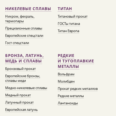
НИКЕЛЕВЫЕ СПЛАВЫ
ТИТАН
Нихром, фехраль,
Титановый прокат
термопары
ГОСТы титана
Прецизионные сплавы
Титан Европа
Европейские спецстали
Гост спецстали
БРОНЗА, ЛАТУНЬ,
РЕДКИЕ
МЕДЬ И СПЛАВЫ
И ТУГОПЛАВКИЕ
МЕТАЛЛЫ
Бронзовый прокат
Вольфрам
Европейские бронзы,
сплавы меди
Молибден
Медно-никелевые сплавы
Прокат редких металлов
Медный прокат
Редкие металлы
Латунный прокат
Лантаноиды
Европейская латунь