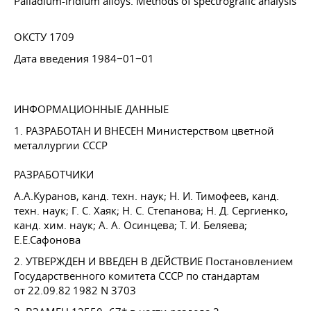
Palladium-iridium alloys. Methods of spectrografic analysis
ОКСТУ 1709
Дата введения 1984−01−01
ИНФОРМАЦИОННЫЕ ДАННЫЕ
1. РАЗРАБОТАН И ВНЕСЕН Министерством цветной
металлургии СССР
РАЗРАБОТЧИКИ
А.А.Куранов, канд. техн. наук;
Н. И. Тимофеев
, канд.
техн. наук;
Г. С. Хаяк
;
Н. С. Степанова
;
Н. Д. Сергиенко
,
канд. хим. наук;
А. А. Осинцева
;
Т. И. Беляева
;
Е.Е.Сафонова
2. УТВЕРЖДЕН И ВВЕДЕН В ДЕЙСТВИЕ Постановлением
Государственного комитета СССР по стандартам
от 22.09.82 1982 N 3703