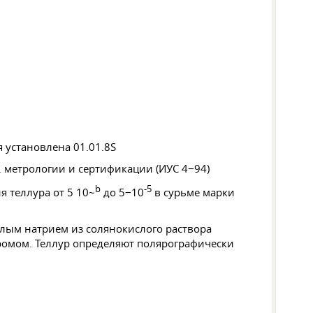
я установлена 01.01.8S
. метрологии и сертификации (ИУС 4−94)
b
-5
 теллура от 5 10~
до 5−10
в сурьме марки
лым натрием из солянокислого раствора
бромом. Теллур определяют полярографически