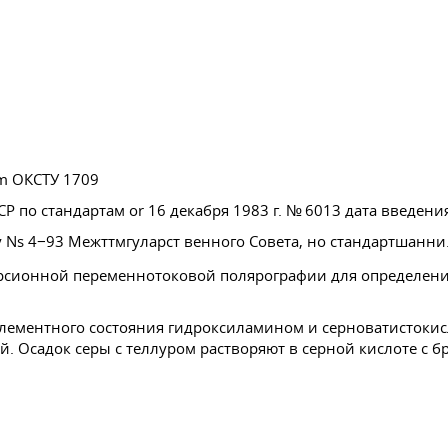
ium ОКСТУ 1709
 по стандартам or 16 декабря 1983 г. № 6013 дата введени
 Ns 4−93 Межттмгуларст венного Совета, но стандартшанни
рсионной переменнотоковой полярографии для определения
элементного состояния гидроксиламином и серноватистокис
й. Осадок серы с теллуром растворяют в серной кислоте с 