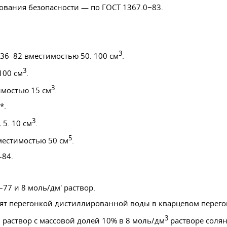
бования безопасности — по
ГОСТ 1367
.0−83.
3
336–82
вместимостью 50. 100 см
.
3
100 см
.
3
мостью 15 см
.
*.
3
 5. 10 см
.
5
естимостью 50 см
.
–84
.
–77
и 8 моль/дм' раствор.
вят перегонкой дистиллированной воды в кварцевом перего
3
, раствор с массовой долей 10% в 8 моль/дм
растворе солян