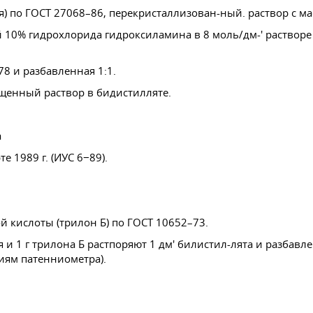
я) по
ГОСТ 27068–86
, перекристаллизован-ный. раствор с м
 10% гидрохлорида гидроксиламина в 8 моль/дм-' растворе 
78
и разбавленная 1:1.
ыщенный раствор в бидистилляте.
а
 1989 г. (ИУС 6−89).
й кислоты (трилон Б) по
ГОСТ 10652–73
.
 и 1 г трилона Б растпоряют 1 дм' билистил-лята и разбав
ниям патенниометра).