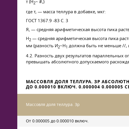
т (Н
~ #,)
2
где т, — масса теллура в добавке, мкг:
ГОСТ 1367.9 -83 С. 3
Я, — средняя арифметическая высота пика рас
Н
— средняя арифметическая высота пика раст
2
мм (разность И
~Н
должна быть не меньше //, и
2
1
4.2. Разность двух результатов параллельных о
превышать абсолютного допускаемого расхожде
МАССОВЛЯ ДОЛЯ ТЕЛЛУРА. ЗР АБСОЛЮТНО
ДО 0.000010 ВКЛЮЧ. 0.000004 0.000005 СВ.
Массовля доля теллура. Зр
От 0.000005 до 0.000010 включ.