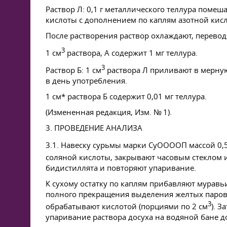
Раствор Л: 0,1 г металлического теллура помеш
кислоты с дополнением по каплям азотной кис
После растворения раствор охлаждают, перевод
3
1 см
раствора, А содержит 1 мг теллура.
3
Раствор Б: 1 см
раствора Л приливают в мерную
в день употребления.
1 см* раствора Б содержит 0,01 мг теллура.
(Измененная редакция, Изм. № 1).
3. ПРОВЕДЕНИЕ АНАЛИЗА
3.1. Навеску сурьмы марки СуООООП массой 0,5
соляной кислоты, закрывают часовым стеклом и
бидистиллята и повторяют упаривание.
К сухому остатку по каплям прибавляют муравь
полного прекращения выделения желтых паров 
3
обрабатывают кислотой (порциями по 2 см
). 
упаривание раствора досуха на водяной бане д