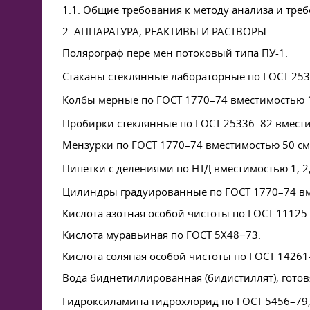
1.1. Общие требования к методу анализа и тре
2. АППАРАТУРА, РЕАКТИВЫ И РАСТВОРЫ
Полярограф пере мен потоковый типа ПУ-1.
Стаканы стеклянные лабораторные по
ГОСТ 25
Колбы мерные по
ГОСТ 1770–74
вместимостью 
Пробирки стеклянные по
ГОСТ 25336–82
вмести
Мензурки по
ГОСТ 1770–74
вместимостью 50 см
Пипетки с делениями по НТД вместимостью 1, 2,
Цилиндры градуированные по
ГОСТ 1770–74
вм
Кислота азотная особой чистоты по
ГОСТ 11125
Кислота муравьиная по
ГОСТ 5
X48−73.
Кислота соляная особой чистоты по
ГОСТ 14261
Вода биднетиллированная (бидистиллят); гото
Гидроксиламина гидрохлорид по
ГОСТ 5456–79