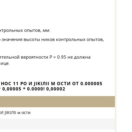
онтрольных опытов, мм:
о значения высоты ников контрольных опытов,
ительной вероятности Р = 0.95 не должна
ице.
 11 РО И JIKIЛII М ОСТИ ОТ 0.000005
 0,00005 * 0.0000! 0,00002
И JIKIЛII м ости