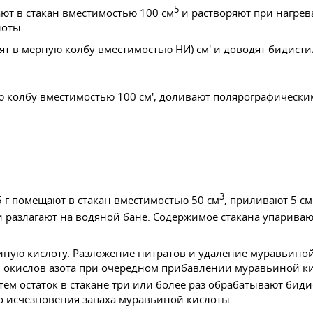
5
ают в стакан вместимостью 100 см
и растворяют при нагрев
лоты.
ят в мерную колбу вместимостью НИ) см' и доводят бидист
 колбу вместимостью 100 см', доливают полярографически
3
 г помещают в стакан вместимостью 50 см
, приливают 5 см
 разлагают на водяной бане. Содержимое стакана упаривают,
иную кислоту. Разложение нитратов и удаление муравьиной
окислов азота при очередном прибавлении муравьиной кисл
Затем остаток в стакане три или более раз обрабатывают бид
о исчезновения запаха муравьиной кислоты.