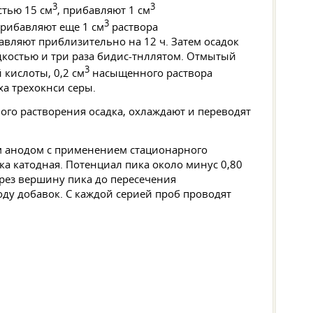
3
3
стью 15 см
, прибавляют 1 см
3
прибавляют еще 1 см
раствора
авляют приблизительно на 12 ч. Затем осадок
костью и три раза бидис-тнллятом. Отмытый
3
кислоты, 0,2 см
насыщенного раствора
ха трехокнси серы.
ого растворения осадка, охлаждают и переводят
м анодом с применением стационарного
ка катодная. Потенциал пика около минус 0,80
ерез вершину пика до пересечения
оду добавок. С каждой серией проб проводят