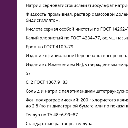
Натрий серноватистокислый (тиосульфат натри
Жидкость промывная: раствор с массовой долей
бидистиллятом.
Кислота серная особой чистоты по
ГОСТ 14262–
Калий хлористый по
ГОСТ 4234–77
, ос. ч… нас
Бром по
ГОСТ 4109–79
.
Издание официальное Перепечатка воспрещен
Издание с Изменением № J, утвержденным «марте
57
С. 2
ГОСТ 1367
.9−83
Соль д и натри с пая этилендиамшгтетрауксусно
Фон полярографический: 200 г хлористого калия
до 2,8 (по индикаторной бумаге или по показа
Теллур по ТУ 48−6-99−87.
Стандартные растворы теллура.