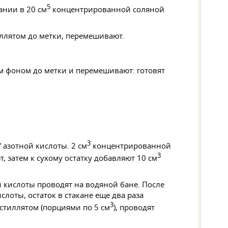
5
ании в 20 см
концентрированной соляной
иллятом до метки, перемешивают.
м фоном до метки и перемешивают: готовят
3
' азотной кислоты. 2 см
концентрированной
3
 затем к сухому остатку добавляют 10 см
 кислоты проводят на водяной бане. После
оты, остаток в стакане еще два раза
3
истиллятом (порциями по 5 см
), проводят