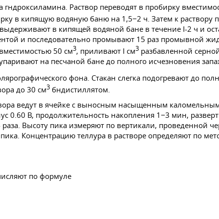
 гндроксиламина. Раствор переводят в пробирку вместимо
ку в кипящую водяную баню на 1,5−2 ч. Затем к раствору 
выдерживают в кипящей водяной бане в течение I-2 ч и ост
ентой и последовательно промывают 15 раз промывной жид
3
3
 вместимостью 50 см
, приливают I см
разбавленной серной 
 упаривают на песчаной бане до полного исчезновения запа
лярографического фона. Стакан слегка подогревают до полн
3
ора до 30 см
бндистиллятом.
твора ведут в ячейке с выносным насыщенным каломельны
ус 0.60 В, продолжительность накопления 1−3 мин, разверт
 раза. Высоту пика измеряют по вертикали, проведенной ч
пика. Концентрацию теллура в растворе определяют по мет
ычисляют по формуле