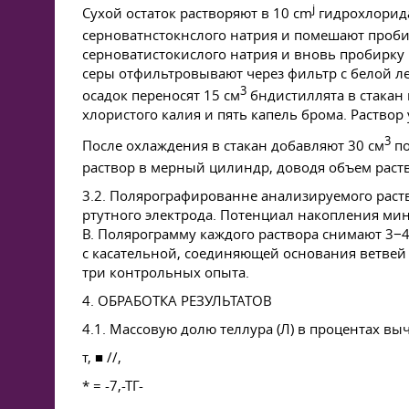
j
Сухой остаток растворяют в 10 cm
гидрохлорида
серноватнстокнслого натрия и помешают пробир
серноватистокислого натрия и вновь пробирку 
серы отфильтровывают через фильтр с белой л
3
осадок переносят 15 см
бндистиллята в стакан
хлористого калия и пять капель брома. Раствор
3
После охлаждения в стакан добавляют 30 см
по
раствор в мерный цилиндр, доводя объем раств
3.2. Полярографированне анализируемого рас
ртутного электрода. Потенциал накопления мин
В. Полярограмму каждого раствора снимают 3−4
с касательной, соединяющей основания ветвей 
три контрольных опыта.
4. ОБРАБОТКА РЕЗУЛЬТАТОВ
4.1. Массовую долю теллура (Л) в процентах в
т, ■ //,
* = -7,-ТГ-