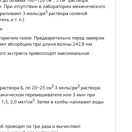
ы до объема 100−120 см
, 5 см
раствора
н. При отсутствии в лаборатории механического
3
приливают 3 моль/дм
раствора соляной
игель
и т. п.
).
и.
горючим газом. Предварительно перед замером
ряют абсорбцию при длине волны 242,8 нм.
ого экстракта превосходит максимальное
3
3
раствора Б, по 20−25 см
3 моль/дм
раствора
еханическом перемешивателе или 3 мин при
3
1,5; 2,0 мкг/см
. Затем в колбы наливают воды
об проводят по три раза и вычисляют