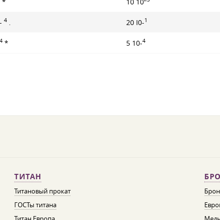
*
10 10"
4
1
-
.
20 I0-
4
4
*
5 10-
ТИТАН
БРО
Титановый прокат
Брон
ГОСТы титана
Евро
Титан Европа
Медн