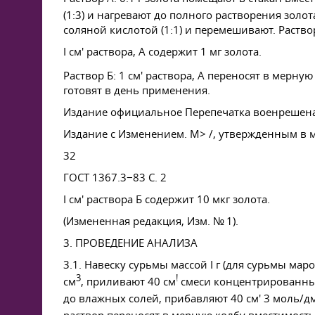
(1:3) и нагревают до полного растворения золо
соляной кислотой (1:1) и перемешивают. Раство
I см' раствора, А содержит 1 мг золота.
Раствор Б: 1 см' раствора, А переносят в мерн
готовят в день применения.
Издание официальное Перепечатка военрешен
Издание с Изменением. М> /, утвержденным в ма
32
ГОСТ 1367.3−83 С. 2
I см' раствора Б содержит 10 мкг золота.
(Измененная редакция, Изм. № 1).
3. ПРОВЕДЕНИЕ АНАЛИЗА
3.1. Навеску сурьмы массой I г (для сурьмы 
3
!
см
, приливают 40 см
смеси концентрированных
до влажных солей, прибавляют 40 см' 3 моль/д