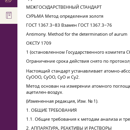
МЕЖГОСУДАРСТВЕННЫЙ СТАНДАРТ
СУРЬМА Метод определения золотя
ГОСТ 1367.3−83 Взамен
ГОСТ 1367
.3−76
Antimony. Method for the determination of aurum
ОКСТУ 1709
1 (остановленном Государственного комитета СС
Ограничение срока действия снято по протокол
Настоящий стандарт устанавливает атомно-абс
СуООО, СуОО, СуО и Су2.
Метод основан на измерении атомного поглоще
ацетилен-воздух.
(Измененная редакция, Изм. № 1).
1. ОБЩИЕ ТРЕБОВАНИЯ
1.1. Общие требования к методам анализа и т
2. АППАРАТУРА, РЕАКТИВЫ И РАСТВОРЫ