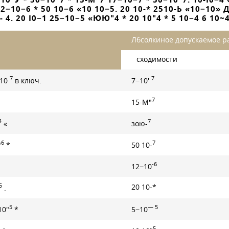
12−10−6 * 50 10−6 «10 10−5. 20 10-* 2510-Ь «10−10» Д
- 4. 20 I0−1 25−10−5 «ЮЮ"4 * 20 10"4 * 5 10−4 6 10~
Лбсолкиное допускаемое р
сходимости
7
7
−10
в ключ.
7−10'
7
15-М"
4
7
«
зою-
6
7
"
*
50 10-
-6
12−10
5
20 10-*
.
5
— 5
10"
*
5−10
5