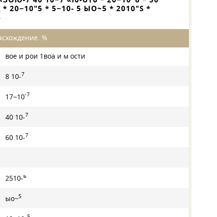
 * 20−10"5 * 5−10- 5 ЫО~5 * 2010"S *
4
асхождение. %
вое и рои 1воа и м ости
7
8 10-
-7
17−10
7
40 10-
7
60 10-
ь
2510-
5
ыо~
5