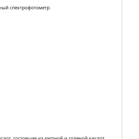
ный спектрофотометр.
слот, состоящая из азотной и соляной кислот