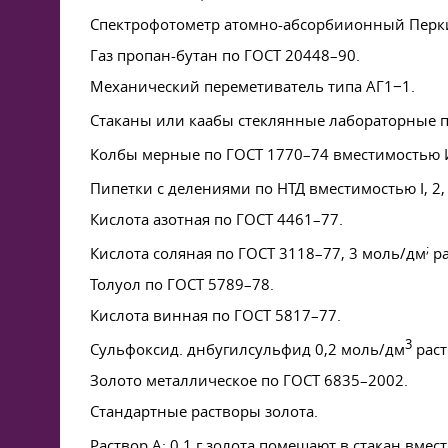
Спектрофотометр атомно-абсорбиионный Перки
Газ пропан-бутан по
ГОСТ 20448–90
.
Механический переметиватель типа АГ1−1.
Стаканы или каабы стеклянные лабораторные 
Колбы мерные по
ГОСТ 1770–74
вместимостью 
Пипетки с делениями по НТД вместимостью I, 2, 
Кислота азотная по
ГОСТ 4461–77
.
;
Кислота соляная по
ГОСТ 3118–77
, 3 моль/дм
ра
Толуол по
ГОСТ 5789–78
.
Кислота винная по
ГОСТ 5817–77
.
3
Сульфоксид. днбугилсульфид 0,2 моль/дм
раст
Золото металлическое по
ГОСТ 6835–2002
.
Стандартные растворы золота.
Раствор А: 0.1 г золота помещают в стакан вме