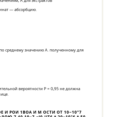
значениям, А для экстрактов
динат — абсорбцию.
 по среднему значению А. полученному для
ительной вероятности Р = 0,95 не должна
ице.
И РОИ 1ВОА И М ОСТИ ОТ 10−10"7
 «ЗОЮ-7 40 10−7 «I0-UT6 * 20−10"6 * 50