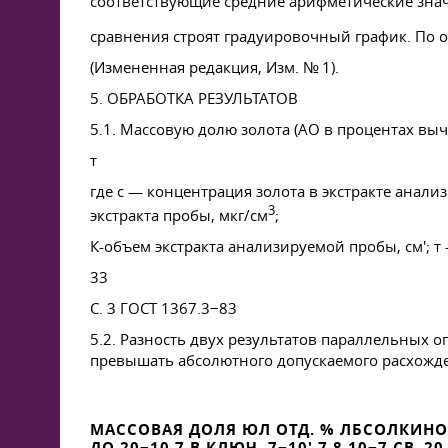
соответствующие средние арифметические значе
сравнения строят градуировочный график. По о
(Измененная редакция, Изм. № 1).
5. ОБРАБОТКА РЕЗУЛЬТАТОВ
5.1. Массовую долю золота (АО в процентах вы
т
где с — концентрация золота в экстракте анал
3
экстракта пробы, мкг/см
;
К-объем экстракта анализируемой пробы, см'; т 
33
С. 3
ГОСТ 1367
.3−83
5.2. Разность двух результатов параллельных о
превышать абсолютного допускаемого расхожде
МАССОВАЯ ДОЛЯ ЮЛ ОТД. % ЛБСОЛКИНОЕ
ДО 20−10 7 В КЛЮЧ. 7−10' 7 8 10−7 СВ. 20