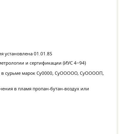
ия установлена 01.01.8S
метрологии и сертификации (ИУС 4−94)
 в сурьме марок Су0000, СуООООО, СуООООП,
нения в пламя пропан-бутан-воздух или