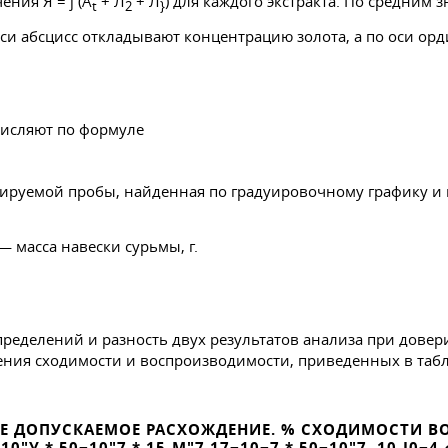
ния Я = j (A
+ Л
+ Л
) для каждого экстракта. По средним 
t
2
}
си абсцисс откладывают концентрацию золота, а по оси ор
числяют по формуле
изируемой пробы, найденная по градуировочному графику и
— масса навески сурьмы, г.
пределений и разность двух результатов анализа при довер
ния сходимости и воспроизводимости, приведенных в табл
 ДОПУСКАЕМОЕ РАСХОЖДЕНИЕ. % СХОДИМОСТИ ВОЕ 
 10"У * 50−10"7 * 15-М"7 17−10−7 * 50−10"7. 10-I0−4