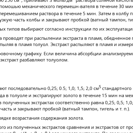
ю 250 см
, приливают 3 моль/дм
раствора соляной кислот
с помошью механического перемешн-вателя в течение 30 ми
еремешиванием раствора в течение 5 мин. Затем в колбу 
узкую часть колбы и закрывают пробкой (ватный тампон, т
ных типов выбирают согласно инструкции по их эксплуатаци
проводят при распылении экстракта в пламя, обедненное 
пыляя в пламя толуол. Экстракт распыляют в пламя и изме
ировочному графику. Если величина абсорбции анализируем
экстракт разбавляют толуолом.
5
т последовательно 0,25; 0.5; 1,0; 1,5; 2,0 см
стандартного 
да в толуоле и экстрагируют золото в течение 15 мин на м
лученных экстрактах соответственно равна 0,25; 0,5; 1,0; 
 часть и закрывают пробкой (ватный тампон, тигель
и т. п.
).
ядке возрастания содержания золота.
го из полученных экстрактов сравнения и экстрактов от пр