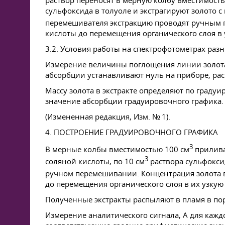
раствор переносят в мерную колбу вместимость
сульфоксида в толуоле и экстрагируют золото 
перемешивателя экстракцию проводят ручным п
кислоты до перемещения органического слоя в 
3.2. Условия работы на спектрофотометрах раз
Измерение величины поглощения линии золота 
абсорбции устанавливают нуль на приборе, рас
Массу золота в экстракте определяют по граду
значение абсорбции градуировочного графика. 
(Измененная редакция, Изм. № 1).
4. ПОСТРОЕНИЕ ГРАДУИРОВОЧНОГО ГРАФИКА
3
В мерные колбы вместимостью 100 см
приливаю
3
соляной кислоты, по 10 см
раствора сульфокси
ручном перемешивании. Концентрация золота в по
до перемещения органического слоя в их узкую
Полученные экстракты распыляют в пламя в пор
Измерение аналитического сигнала, А для каждо