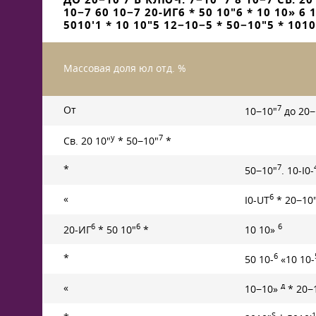
10−7 60 10−7 20-ИГ6 * 50 10"6 * 10 10» 6 
5010'1 * 10 10"5 12−10−5 * 50−10"5 * 1010
Массовая доля юл отд. %
7
От
10−10"
до 20
у
7
Св. 20 10"
* 50−10"
*
7
*
50−10"
. 10-I0-
6
«
I0-UT
* 20−10
6
6
6
20-ИГ
* 50 10"
*
10 10»
6
*
50 10-
«10 10-
д
«
10−10»
* 20−
S
1