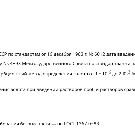
СР по стандартам or 16 декабря 1983 г. № 6012 дата введен
у Ns 4−93 Межгосударственного Совета по стандартшанни. 
6
3
орбционный метод определения золота от 1 • 10
до 2 I0-
%
ния золота при введении растворов проб и растворов срав
ребования безопасности — по
ГОСТ 1367
.0−83.