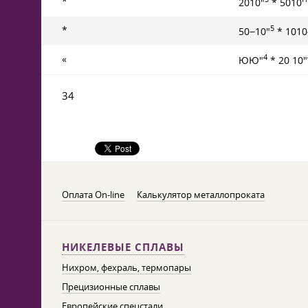
*
2010"
* 5010'
5
*
50−10"
* 1010
4
«
ЮЮ"
* 20 10"
34
Оплата On-line
Калькулятор металлопроката
НИКЕЛЕВЫЕ СПЛАВЫ
Нихром, фехраль, термопары
Прецизионные сплавы
Европейские спецстали