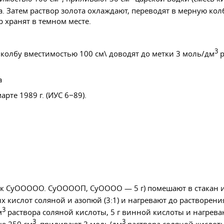
та. Затем раствор золота охлаждают, переводят в мерную ко
р хранят в темном месте.
3
ую колбу вместимостью 100 см\ доводят до метки 3 моль/дм
р
а
рте 1989 г. (ИУС 6−89).
марок СуООООО. СуООООП, СуОООО — 5 г) помешают в стакан
 кислот соляной и азопюй (3:1) и нагревают до растворен
3
м
раствора соляной кислоты, 5 г винной кислоты и нагрева
3
3