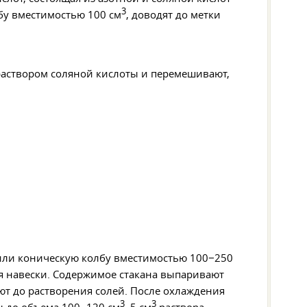
3
лбу вместимостью 100 см
, доводят до метки
аствором соляной кислоты и перемешивают,
 или коническую колбу вместимостью 100−250
ия навески. Содержимое стакана выпаривают
ют до растворения солей. После охлаждения
3
3