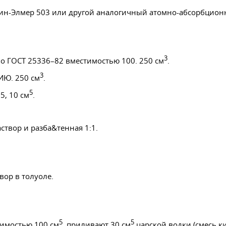
н-Элмер 503 или другой аналогичный атомно-абсорбцион
3
по
ГОСТ 25336–82
вместимостью 100. 250 см
.
3
ИЮ. 250 см
.
5
5, 10 см
.
створ и разба&тенная 1:1.
вор в толуоле.
5
5
стимостью 100 см
, приливают 30 см
царской водки (смесь ки