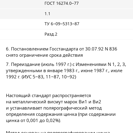
ГОСТ 16274.0−77
1.1
ТУ 6−09−5313−87
Разд.2
6. Постановлением Госстандарта
от 30.07.92
N 836
снято ограничение срока действия
7. Переиздание (июль 1997 г.) с Изменениями N 1, 2, 3,
утвержденными в январе 1983 г., июне 1987 г., июле
1992 г. (ИУС 5−83, 11−87, 10−92)
Настоящий стандарт распространяется
на металлический висмут марок Ви1 и Ви2
и устанавливает полярографический метод
определения содержания цинка (при содержании
цинка от 0,001 до 0,02%).
Метод основан на полярографировании цинка