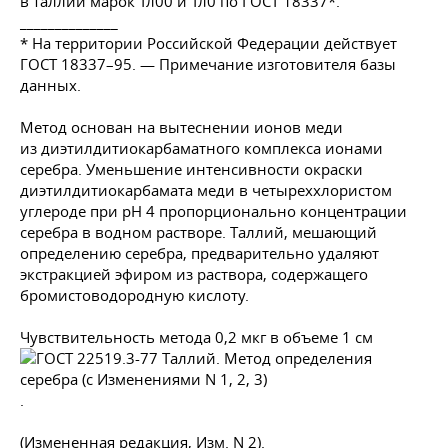
в таллии марок Тл00 и Тл0 по
ГОСТ 18337
*.
______________
* На территории Российской Федерации действует
ГОСТ 18337–95
. — Примечание изготовителя базы
данных.
Метод основан на вытеснении ионов меди
из диэтилдитиокарбаматного комплекса ионами
серебра. Уменьшение интенсивности окраски
диэтилдитиокарбамата меди в четыреххлористом
углероде при рН 4 пропорционально концентрации
серебра в водном растворе. Таллий, мешающий
определению серебра, предварительно удаляют
экстракцией эфиром из раствора, содержащего
бромистоводородную кислоту.
Чувствительность метода 0,2 мкг в объеме 1 см
.
(Измененная редакция, Изм. N 2).