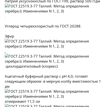
Натрий уксуснокислый по
ГОСТ 199
, раствор 500 г/дм
.
Углерод четыреххлористый по
ГОСТ 20288
.
Эфир
,
-дихлордиэтиловый (хлорекс).
Ацетатный буферный раствор с рН 4,0; готовят
следующим образом: в мерную колбу вместимостью 1
дм
отмеривают 11,5 см