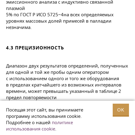
5% по ГОСТ Р ИСО 5725−4на всех определяемых
уровнях массовых долей примесей в палладии
незначима.
4.3 ПРЕЦИЗИОННОСТЬ
Диапазон двух результатов определений, полученных
для одной и той же пробы одним оператором
с использованием одного и того же оборудования
в пределах кратчайшего из возможных интервалов
времени, может превышать указанный в таблице 2
предел повторяемости
Посещая этот сайт, вы принимаете
OK
программу использования cookie.
Подробнее о нашей
политике
по ГОСТ Р ИСО 5725−6 в среднем не чаще одного раза
использования cookie
.
в 20 случаях при правильном использовании метода.