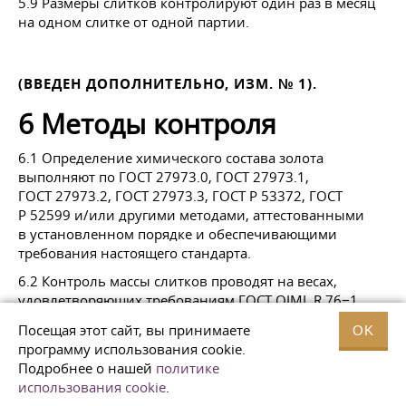
5.9 Размеры слитков контролируют один раз в месяц
на одном слитке от одной партии.
(ВВЕДЕН ДОПОЛНИТЕЛЬНО, ИЗМ. № 1).
6 Методы контроля
6.1 Определение химического состава золота
выполняют по
ГОСТ 27973
.0,
ГОСТ 27973
.1,
ГОСТ 27973
.2,
ГОСТ 27973
.3, ГОСТ Р 53372, ГОСТ
Р 52599 и/или другими методами, аттестованными
в установленном порядке и обеспечивающими
требования настоящего стандарта.
6.2 Контроль массы слитков проводят на весах,
удовлетворяющих требованиям ГОСТ OIML R 76−1
и обеспечивающих требуемую точность.
Посещая этот сайт, вы принимаете
OK
Допускается применение других средств измерений
программу использования cookie.
массы при условии соответствия применяемых весов
Подробнее о нашей
политике
высокому (II) или специальному (I) классу точности
использования cookie
.
по ГОСТ OIML R 76−1 в части погрешности