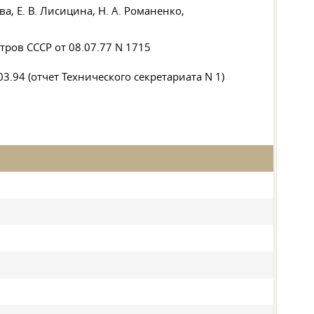
ова
,
Е. В. Лисицина
,
Н. А. Романенко
,
стров СССР
от 08.07.77
N 1715
03.94
(отчет Технического секретариата N 1)